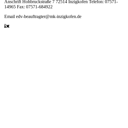
Anschrift
Hohbruckstraße 7 72514 Inzigkofen Telefon: 07571-
14965 Fax: 07571-684922
Email
edv-beauftragter@mk-inzigkofen.de